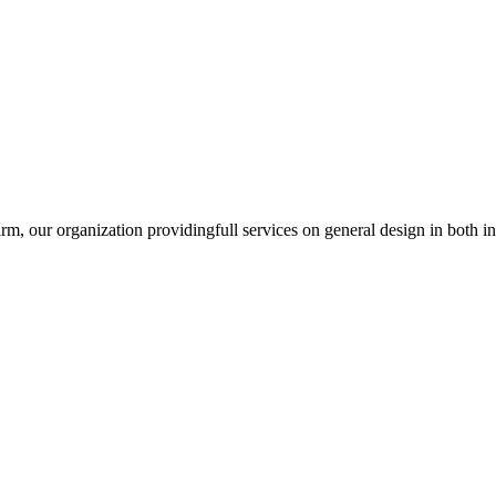
irm, our organization providingfull services on general design in both i