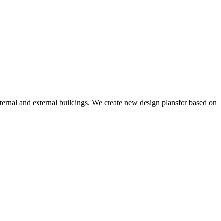
nternal and external buildings. We create new design plansfor based on