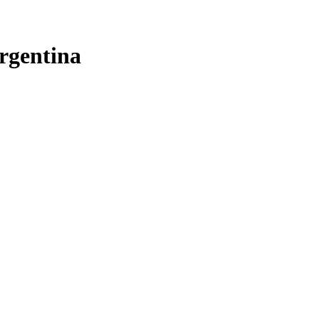
rgentina